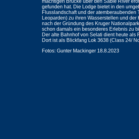
mächtigen Brücke über den Sabie River eröff
gefunden hat. Die Lodge bietet in den umge
Flusslandschaft und der atemberaubenden Ti
Leoparden) zu ihren Wasserstellen und der H
nach der Gründung des Kruger Nationalpark
schon damals ein besonderes Erlebnis zu bi
Der alte Bahnhof von Selati dient heute als 
Dort ist als Blickfang Lok 3638 (Class 24/ Nor
Fotos: Gunter Mackinger 18.8.2023