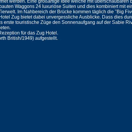
net werden. Eine großartige Idee welche mit überschaubaren Ei
bauten Waggons 24 luxuriöse Suiten und dies kombiniert mit ein
erwelt. Im Nahbereich der Brücke kommen täglich die "Big Five
otel Zug bietet dabei unvergessliche Ausblicke. Dass dies durc
s erste touristische Züge den Sonnenaufgang auf der Sabie Ri
eten.
Rezeption für das Zug Hotel.
th British/1949) aufgestellt.