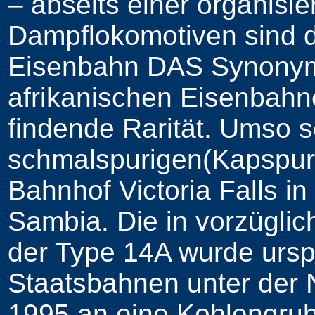
– abseits einer organisie
Dampflokomotiven sind do
Eisenbahn DAS Synonym f
afrikanischen Eisenbahn
findende Rarität. Umso 
schmalspurigen(Kapspur
Bahnhof Victoria Falls 
Sambia. Die in vorzügli
der Type 14A wurde ursp
Staatsbahnen unter der
1995 an eine Kohlengrub