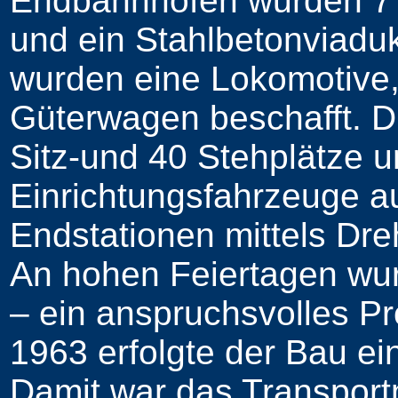
Endbahnhöfen wurden 7 
und ein Stahlbetonviaduk
wurden eine Lokomotive,
Güterwagen beschafft. D
Sitz-und 40 Stehplätze u
Einrichtungsfahrzeuge a
Endstationen mittels D
An hohen Feiertagen wur
– ein anspruchsvolles P
1963 erfolgte der Bau ei
Damit war das Transpor