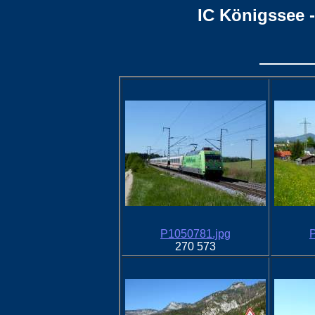
IC Königssee -
P1050781.jpg
270 573