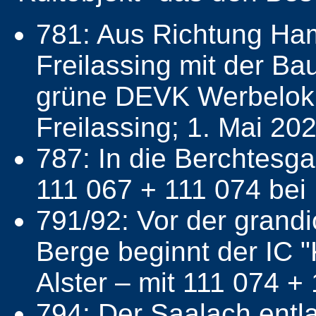
781: Aus Richtung Ham
Freilassing mit der Bau
grüne DEVK Werbelok 1
Freilassing; 1. Mai 20
787: In die Berchtesga
111 067 + 111 074 be
791/92: Vor der grand
Berge beginnt der IC 
Alster – mit 111 074 +
794: Der Saalach entl