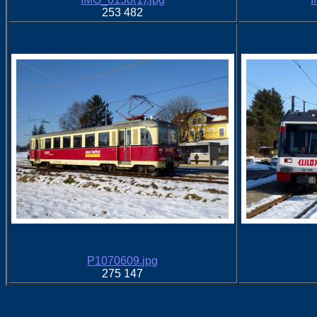
253 482
P1070609.jpg
275 147