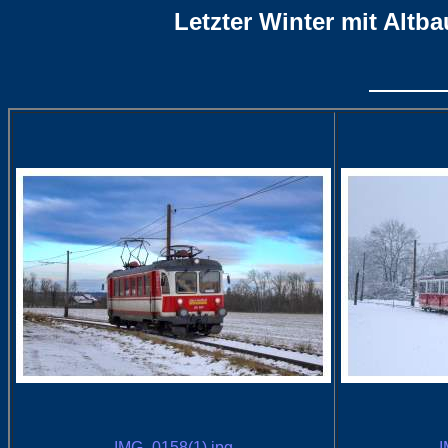
Letzter Winter mit Altb
IMG_0158(1).jpg
I